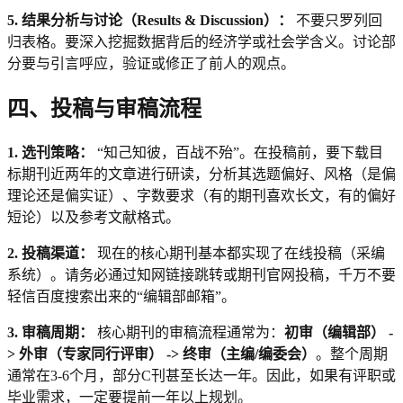
5. 结果分析与讨论（Results & Discussion）：
不要只罗列回
归表格。要深入挖掘数据背后的经济学或社会学含义。讨论部
分要与引言呼应，验证或修正了前人的观点。
四、投稿与审稿流程
1. 选刊策略：
“知己知彼，百战不殆”。在投稿前，要下载目
标期刊近两年的文章进行研读，分析其选题偏好、风格（是偏
理论还是偏实证）、字数要求（有的期刊喜欢长文，有的偏好
短论）以及参考文献格式。
2. 投稿渠道：
现在的核心期刊基本都实现了在线投稿（采编
系统）。请务必通过知网链接跳转或期刊官网投稿，千万不要
轻信百度搜索出来的“编辑部邮箱”。
3. 审稿周期：
核心期刊的审稿流程通常为：
初审（编辑部） -
> 外审（专家同行评审） -> 终审（主编/编委会）
。整个周期
通常在3-6个月，部分C刊甚至长达一年。因此，如果有评职或
毕业需求，一定要提前一年以上规划。