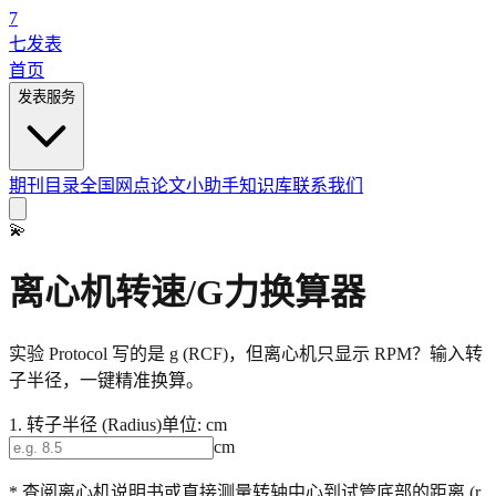
7
七发表
首页
发表服务
期刊目录
全国网点
论文小助手
知识库
联系我们
💫
离心机转速/G力换算器
实验 Protocol 写的是 g (RCF)，但离心机只显示 RPM？输入转
子半径，一键精准换算。
1. 转子半径 (Radius)
单位: cm
cm
* 查阅离心机说明书或直接测量转轴中心到试管底部的距离 (r