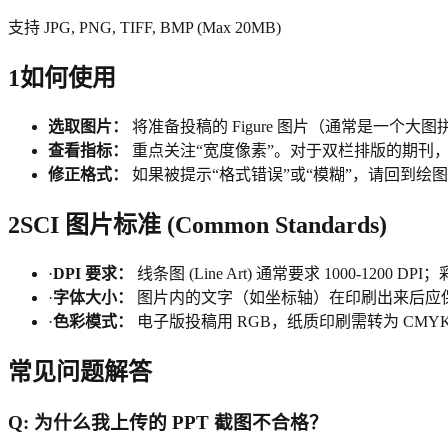
支持 JPG, PNG, TIFF, BMP (Max 20MB)
1
如何使用
选取图片：
将准备投稿的 Figure 图片（通常是一个大
查看指标：
重点关注“宽度像素”。对于双栏排版的期刊，通栏
修正格式：
如果被提示“格式错误”或“模糊”，请回到绘图软件（如 I
2
SCI 图片标准 (Common Standards)
·
DPI 要求：
线条图 (Line Art) 通常要求 1000-1200 DPI；彩
·
字体大小：
图片内的文字（如坐标轴）在印刷出来后应保持 8-10
·
色彩模式：
电子版投稿用 RGB，纸质印刷需转为 CMY
常见问题解答
Q:
为什么我上传的 PPT 截图不合格？