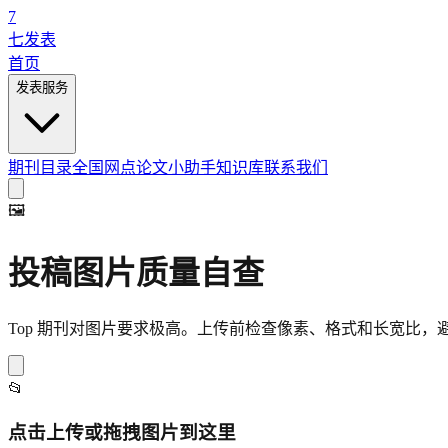
7
七发表
首页
发表服务
期刊目录
全国网点
论文小助手
知识库
联系我们
🖼️
投稿图片质量自查
Top 期刊对图片要求极高。上传前检查像素、格式和长宽比，避免因 "P
📂
点击上传或拖拽图片到这里