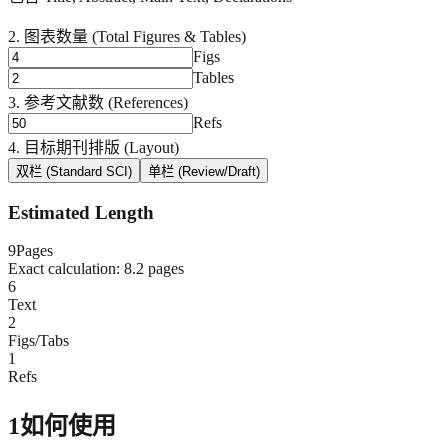
2. 图表数量 (Total Figures & Tables)
Figs
Tables
3. 参考文献数 (References)
Refs
4. 目标期刊排版 (Layout)
双栏 (Standard SCI)
单栏 (Review/Draft)
Estimated Length
9
Pages
Exact calculation:
8.2
pages
6
Text
2
Figs/Tabs
1
Refs
1
如何使用