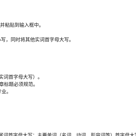
并粘贴到输入框中。
将其保持小写，同时将其他实词首字母大写。
e（实词首字母大写）。
及文章标题必须规范。
专业。
尾词首字母大写；主要单词（名词、动词、形容词等）首字母大写；短介词（如